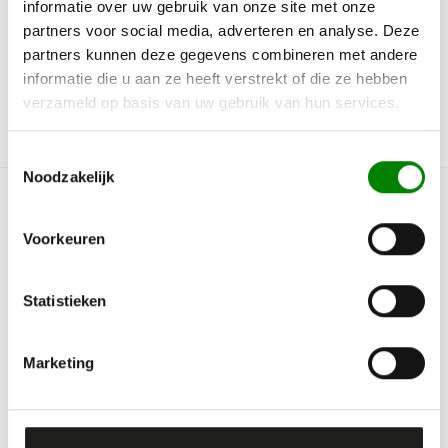
informatie over uw gebruik van onze site met onze
Salora Neck P32AT2­
Salora Neck Support
BXHS7850
(P23AT678124)
partners voor social media, adverteren en analyse. Deze
partners kunnen deze gegevens combineren met andere
Op voorraad
Op voorraad
informatie die u aan ze heeft verstrekt of die ze hebben
€ 14,95
€ 19,95
verzameld op basis van uw gebruik van hun services.
Koop nu
Koop nu
Toestemmingsselectie
Noodzakelijk
Voorkeuren
Statistieken
Salora Neck support
Salora
Marketing
(P23AT678011)
P10ATB603150310R tv-
accessoires
Op voorraad
Op voorraad