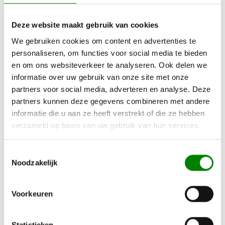
Naast de wettelijke garantie biedt Salora een 2-
jarige fabrieksgarantie. Indien er onverhoopt iets
misgaat in de eerste 2 jaar, dan kun je direct gebruik
Deze website maakt gebruik van cookies
maken van de reparatieservice van Salora. Ons
We gebruiken cookies om content en advertenties te
team van gespecialiseerde technici staat voor je
personaliseren, om functies voor social media te bieden
klaar.
en om ons websiteverkeer te analyseren. Ook delen we
informatie over uw gebruik van onze site met onze
Maak nu online een afspraak >
partners voor social media, adverteren en analyse. Deze
https://salora.nl/service
partners kunnen deze gegevens combineren met andere
informatie die u aan ze heeft verstrekt of die ze hebben
Bekijk de garantievoorwaarden >
verzameld op basis van uw gebruik van hun services.
https://salora.nl/garantievoorwaarden
Toestemmingsselectie
Noodzakelijk
Voorkeuren
Statistieken