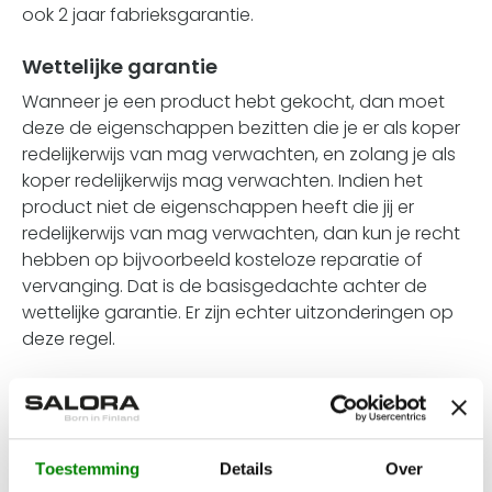
ook 2 jaar fabrieksgarantie.
Wettelijke garantie
Wanneer je een product hebt gekocht, dan moet
deze de eigenschappen bezitten die je er als koper
redelijkerwijs van mag verwachten, en zolang je als
koper redelijkerwijs mag verwachten. Indien het
product niet de eigenschappen heeft die jij er
redelijkerwijs van mag verwachten, dan kun je recht
hebben op bijvoorbeeld kosteloze reparatie of
vervanging. Dat is de basisgedachte achter de
wettelijke garantie. Er zijn echter uitzonderingen op
deze regel.
Lees meer over de wettelijke garantie >
https://salora.nl/veelgestelde-vragen
2 jaar fabrieksgarantie van Salora
Toestemming
Details
Over