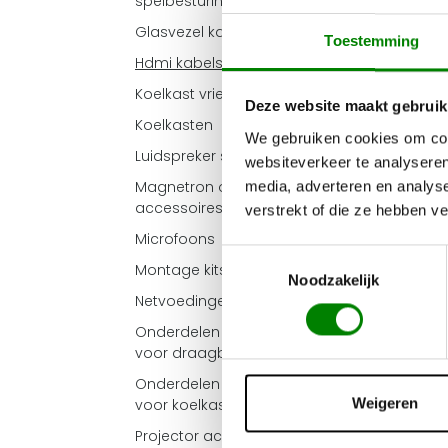
spelbesturing
Glasvezel kabels
Toestemming
Hdmi kabels
Koelkast vriezers
Deze website maakt gebruik
Koelkasten
We gebruiken cookies om cont
Luidspreker steunen
websiteverkeer te analyseren
Magnetron onderdelen
media, adverteren en analys
accessoires
verstrekt of die ze hebben v
Microfoons
Toestemmingsselectie
Montage kits
Noodzakelijk
Netvoedingen en inverters
Onderdelen accessoires
voor draagbare luidsprekers
Onderdelen accessoires
Weigeren
voor koelkast vriezer
Projector accessoires