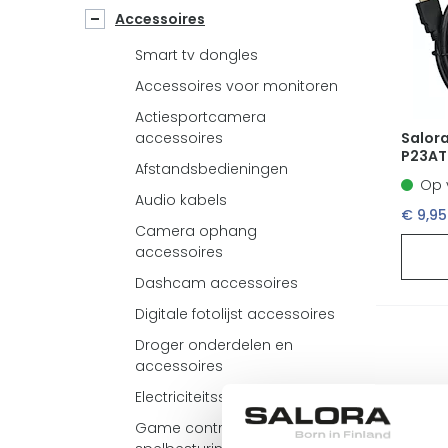
Accessoires
Smart tv dongles
Accessoires voor monitoren
Actiesportcamera
Salor
accessoires
P23AT
Afstandsbedieningen
Op 
Audio kabels
€ 9,95
Camera ophang
accessoires
Dashcam accessoires
Digitale fotolijst accessoires
Droger onderdelen en
accessoires
Electriciteitssnoeren
Game controllers en