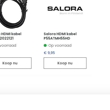
a HDMI kabel
Salora HDMI kabel
2022121
P55ATMH55HD
voorraad
Op voorraad
€ 9,95
Koop nu
Koop nu