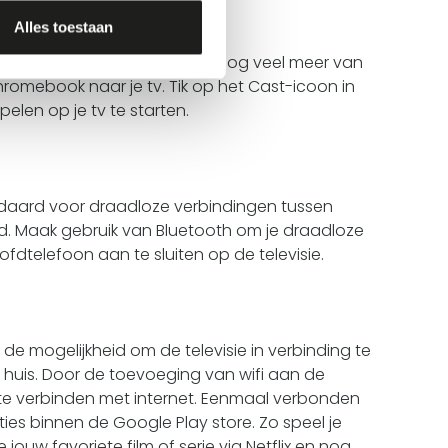
Alles toestaan
's, muziek, games, sport en nog veel meer van
romebook naar je tv. Tik op het Cast-icoon in
len op je tv te starten.
ndaard voor draadloze verbindingen tussen
d. Maak gebruik van Bluetooth om je draadloze
fdtelefoon aan te sluiten op de televisie.
je de mogelijkheid om de televisie in verbinding te
e huis. Door de toevoeging van wifi aan de
s te verbinden met internet. Eenmaal verbonden
ies binnen de Google Play store. Zo speel je
e jouw favoriete film of serie via Netflix en nog