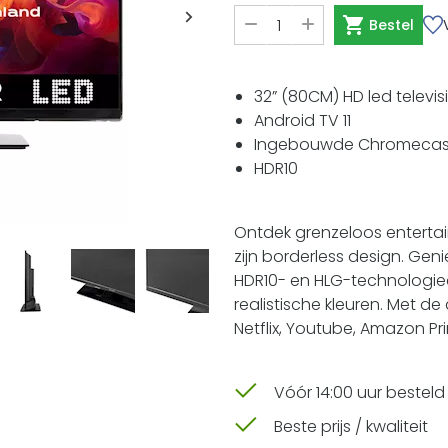
Bestel
32” (80CM) HD led televis
Android TV 11
Ingebouwde Chromecast
HDR10
Ontdek grenzeloos enterta
zijn borderless design. Gen
HDR10- en HLG-technologieë
realistische kleuren. Met d
Netflix, Youtube, Amazon Pr
Vóór 14:00 uur bestel
Beste prijs / kwaliteit