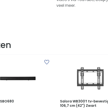
veel meer.
ten
 SBO680
Salora WB300T tv-bevesti
106,7 cm (42") Zwart