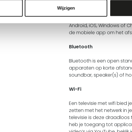
Built-in Chromecast
Wijzigen
Cast films en tv-programma
Android, iOS, Windows of Ch
de mobiele app om het afspe
Bluetooth
Bluetooth is een open sta
apparaten op korte afstan
soundbar, speaker(s) of hoo
Wi-Fi
Een televisie met wifi bied 
zetten met het netwerk in j
televisie is deze draadloo
heb je toegang tot applicat
video’s via YouTube, bekijk j