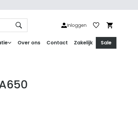
Inloggen
tie
Over ons
Contact
Zakelijk
Sale
PA650