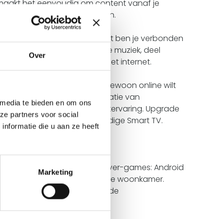
akt het eenvoudig om content vanaf je
het grote scherm te streamen.
fi en bluetooth-functionaliteit ben je verbonden
Stream draadloos je favoriete muziek, deel
Over
ilie, en surf moeiteloos op het internet.
ndje films, series bingen, of gewoon online wilt
50 biedt de perfecte combinatie van
 media te bieden en om ons
ie voor een ongeëvenaarde kijkervaring. Upgrade
ze partners voor social
andaag nog met deze veelzijdige Smart TV.
nformatie die u aan ze heeft
rt, streaming-apps en multiplayer-games: Android
Marketing
content, apps en games naar je woonkamer.
lix plaatsen gepersonaliseerde
tartscherm