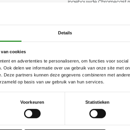
ingebouwde Chromecast ma
smartphone of tablet naar 
Dankzij de geïntegreerde wi
met de wereld om je heen. 
Details
content met vrienden en fam
Of je nu geniet van een avo
 van cookies
browsen, de Salora 32RPA6
ent en advertenties te personaliseren, om functies voor social
functionaliteit en elegant
. Ook delen we informatie over uw gebruik van onze site met on
je entertainmentervaring v
e. Deze partners kunnen deze gegevens combineren met andere i
erzameld op basis van uw gebruik van hun services.
Android TV
Populaire films en live spo
Voorkeuren
Statistieken
TV brengt een wereld vol 
Apps zoals YouTube en Netf
videoaanbevelingen in je s