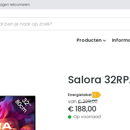
dagen retourneren
Producten
Informa
Salora 32R
Energielabel
van
€ 229,00
€ 188,00
Op voorraad