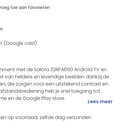
Voeg toe aan favorieten
ie
 (Google cast)
Zoom
inment met de Salora 32RPA650 Android TV en
iet van heldere en levendige beelden dankzij de
n, die zorgen voor een uitstekend contrast en
e afstandsbediening heb je snel toegang tot
ime en de Google Play store.
Lees meer
d en op voorraad, zelfde dag verzonden