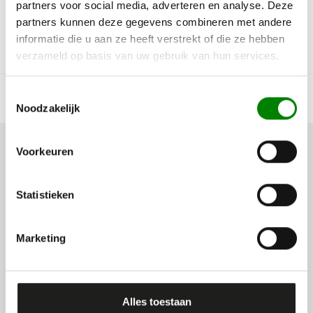
van
€ 349,00
partners voor social media, adverteren en analyse. Deze
€ 279,00
€ 177,00
partners kunnen deze gegevens combineren met andere
informatie die u aan ze heeft verstrekt of die ze hebben
Koop nu
Koop nu
verzameld op basis van uw gebruik van hun services.
Toestemmingsselectie
Noodzakelijk
Voorkeuren
Over Salora
Al ruim 90 jaar verrassen we met een ruime
Statistieken
keuze aan producten. Onze producten hebben
een tijdloos design, zijn betaalbaar en van
alle gemakken voorzien.
Marketing
Alle genoemde prijzen zijn inclusief BTW
Assortiment
Alles toestaan