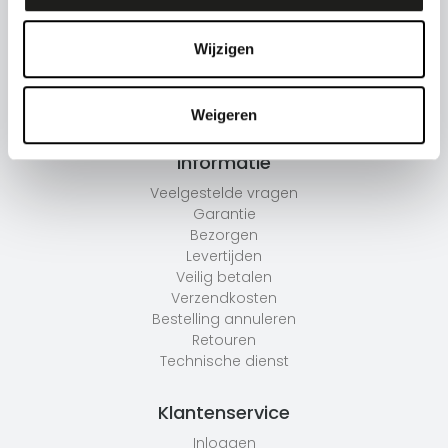
Audio
Beeld
Camera's
Wijzigen
Living
Witgoed
Accessoires
Weigeren
Informatie
Veelgestelde vragen
Garantie
Bezorgen
Levertijden
Veilig betalen
Verzendkosten
Bestelling annuleren
Retouren
Technische dienst
Klantenservice
Inloggen