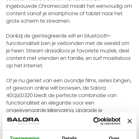
ingebouwde Chromecast maakt het eenvoudig om
content vanaf je smartphone of tablet naar het
grote scherm te streamen.
Dankzij de geïntegreerde wifi en bluetooth-
functionaliteit ben je verbonden met de wereld om
je heen. Stream draadloos je favoriete muziek, deel
content met vrienden en familie, en surf moeiteloos
op het internet.
Of je nu geniet van een avondje films, series bingen,
of gewoon online wilt browsen, de Salora
40QLED320 biedt de perfecte combinatie van
functionaliteit en elegantie voor een
ongeëvenaarde kijkervaring. Upgrade je
entertainmentervaring vandaag nog met deze
veelzijdige Smart TV.
Toestemming
Details
Over