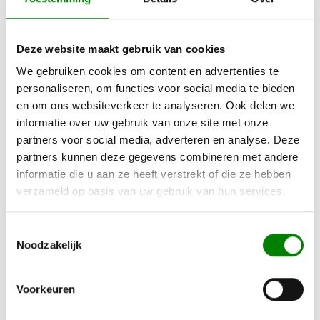
Android TV
Populaire films en live sport, streaming-apps en
Deze website maakt gebruik van cookies
multiplayer-games: Android TV brengt een wereld
vol content, apps en games naar je woonkamer.
We gebruiken cookies om content en advertenties te
Apps zoals YouTube en Netflix plaatsen
personaliseren, om functies voor social media te bieden
gepersonaliseerde videoaanbevelingen in je
en om ons websiteverkeer te analyseren. Ook delen we
startscherm
informatie over uw gebruik van onze site met onze
partners voor social media, adverteren en analyse. Deze
Built-in Chromecast
partners kunnen deze gegevens combineren met andere
informatie die u aan ze heeft verstrekt of die ze hebben
Cast films en tv-programma's, muziek, games, sport
verzameld op basis van uw gebruik van hun services.
en nog veel meer van Android, iOS, Windows of
Chromebook naar je tv. Tik op het Cast-icoon in de
Toestemmingsselectie
mobiele app om het afspelen op je tv te starten.
Noodzakelijk
Bluetooth
Voorkeuren
Bluetooth is een open standaard voor draadloze