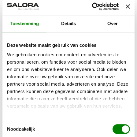
Beste prijs / kwaliteit
Op alle producten 2 jaar garantie
Toestemming
Details
Over
14 dagen retourneren
Deze website maakt gebruik van cookies
Omschrijving
Specificaties
We gebruiken cookies om content en advertenties te
Omschrijving
personaliseren, om functies voor social media te bieden
en om ons websiteverkeer te analyseren. Ook delen we
220V netadapter voor het aansluiten van uw
informatie over uw gebruik van onze site met onze
DVD180 op het netstroom.
partners voor social media, adverteren en analyse. Deze
partners kunnen deze gegevens combineren met andere
Vraag het onze expert!
informatie die u aan ze heeft verstrekt of die ze hebben
verzameld op basis van uw gebruik van hun services.
Heb je een vraag over dit product of heb je hulp
nodig bij het maken van een keuze? Neem contact
Toestemmingsselectie
op met onze adviseurs:
Noodzakelijk